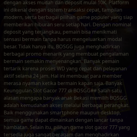
dengan akses mudah dan deposit mulai 10K. Platform
ini dikenal dengan sistem transaksi cepat, tampilan
modern, serta berbagai pilihan game populer yang siap
memberikan hiburan seru setiap hari. Dengan nominal
deposit yang terjangkau, pemain bisa menikmati
sensasi bermain tanpa harus mengeluarkan modal
besar. Tidak hanya itu, BOSGG juga menghadirkan
berbagai promo menarik yang membuat pengalaman
bermain semakin menyenangkan. Banyak pemain
tertarik karena proses WD yang cepat dan pelayanan
aktif selama 24 jam. Hal ini membuat para member
merasa nyaman ketika bermain kapan saja. Banyak
Keunggulan Slot Gacor 777 di BOSGG## Salah satu
alasan mengapa banyak anak Bekasi memilih BOSGG
adalah kemudahan akses melalui berbagai perangkat.
Baik menggunakan smartphone maupun desktop,
semua game dapat dimainkan dengan lancar tanpa
hambatan. Selain itu, pilihan game slot gacor 777 yang
tersedia juga sangat beragam dan menghadirkan