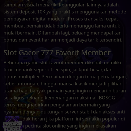
tampilan visual menarik. Keunggulan lainnya adalah
sistem deposit 10K yang praktis menggunakan metode
pembayaran digital modern. Proses transaksi cepat
membuat pemain tidak perlu menunggu lama untuk
mulai bermain. Ditambah lagi, peluang mendapatkan
bonus dan event harian menjadi daya tarik tersendiri.
Slot Gacor 777 Favorit Member
Beberapa game slot favorit member dikenal memiliki
fitur menarik seperti free spin, jackpot besar, dan
bonus multiplier. Permainan dengan tema petualangan,
keberuntungan, hingga nuansa klasik menjadi pilihan
utama bagi banyak pemain yang ingin mencari hiburan
sekaligus peluang kemenangan maksimal. BOSGG
terus menghadirkan pengalaman bermain yang
nyaman dengan dukungan server stabil dan akses anti
lemot. Tidak heran jika platform ini semakin populer di
kalangan pecinta slot online yang ingin merasakan