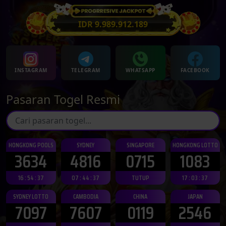
IDR
9.989.913.333
INSTAGRAM
TELEGRAM
WHATSAPP
FACEBOOK
Pasaran Togel Resmi
HONGKONG POOLS
SYDNEY
SINGAPORE
HONGKONG LOTTO
3634
4816
0715
1083
16 : 54 : 35
07 : 44 : 35
TUTUP
17 : 03 : 35
SYDNEY LOTTO
CAMBODIA
CHINA
JAPAN
7097
7607
0119
2546