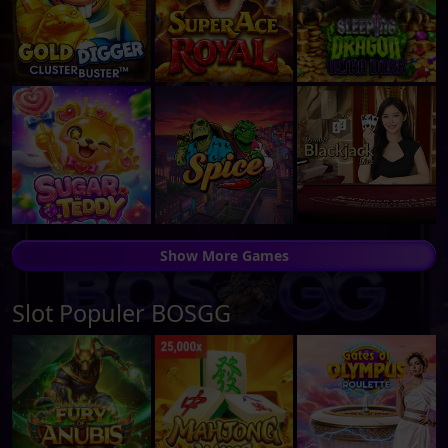
Show More Games
Slot Populer BOSGG