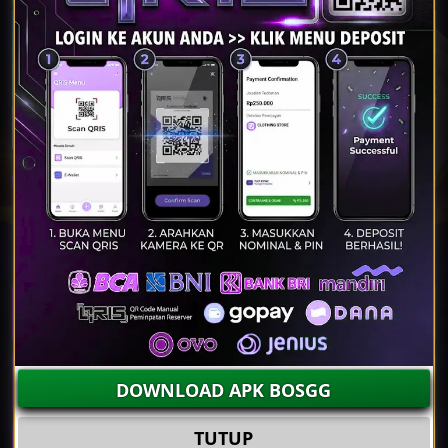
Show More Games
Provider Kami
DOWNLOAD APK BOSGG
TUTUP