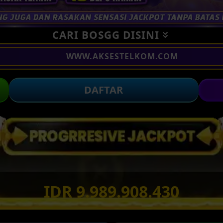
CARI BOSGG DISINI
WWW.AKSESTELKOM.COM
DAFTAR
IDR
9.989.912.385