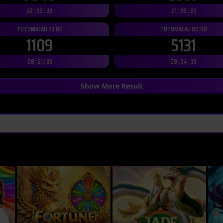
22 : 26 : 29
01 : 26 : 29
TOTOMACAU 23:00
TOTOMACAU 00:00
1109
5131
08 : 21 : 29
09 : 34 : 29
Show More Result