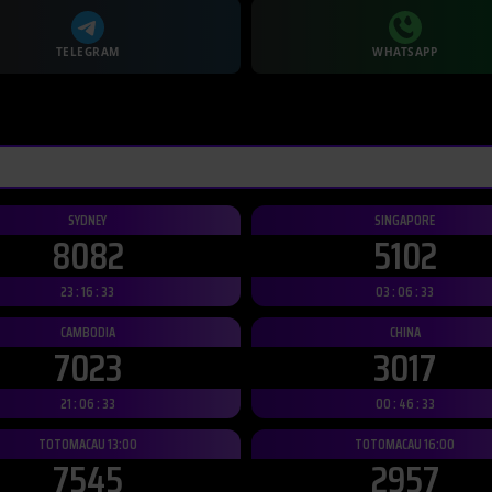
TELEGRAM
WHATSAPP
SYDNEY
SINGAPORE
8082
5102
23 : 16 : 29
03 : 06 : 29
CAMBODIA
CHINA
7023
3017
21 : 06 : 29
00 : 46 : 29
TOTOMACAU 13:00
TOTOMACAU 16:00
7545
2957